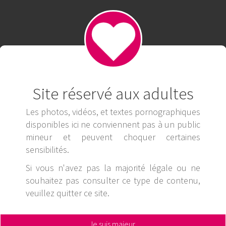
Cao Với Uy Tín Và Chất Lượng Đặc Sắc
Site réservé aux adultes
Les photos, vidéos, et textes pornographiques
disponibles ici ne conviennent pas à un public
mineur et peuvent choquer certaines
sensibilités.
Si vous n'avez pas la majorité légale ou ne
souhaitez pas consulter ce type de contenu,
veuillez
quitter ce site
.
Je suis majeur,