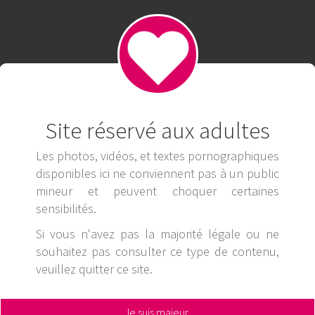
Cao Với Uy Tín Và Chất Lượng Đặc Sắc
Site réservé aux adultes
Les photos, vidéos, et textes pornographiques
disponibles ici ne conviennent pas à un public
mineur et peuvent choquer certaines
sensibilités.
Si vous n'avez pas la majorité légale ou ne
souhaitez pas consulter ce type de contenu,
veuillez
quitter ce site
.
Je suis majeur,